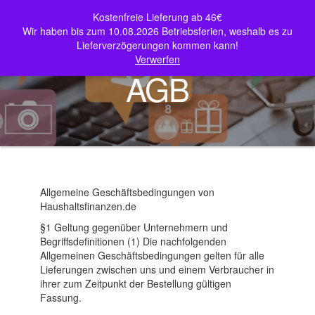
Zum
0
Kostenfreie Lieferung ab 46€
Inhalt
Haushaltsfinanzen – Shop
Wir haben bis zum 10.08.2026 Betriebsferien, weshalb es zu
springen
Lieferverzögerungen kommen kann!
Me
Verwerfen
nü
AGB
Allgemeine Geschäftsbedingungen von
Haushaltsfinanzen.de
§1 Geltung gegenüber Unternehmern und
Begriffsdefinitionen (1) Die nachfolgenden
Allgemeinen Geschäftsbedingungen gelten für alle
Lieferungen zwischen uns und einem Verbraucher in
ihrer zum Zeitpunkt der Bestellung gültigen
Fassung.